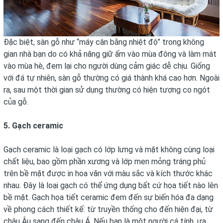
Đặc biệt, sàn gỗ như “máy cân bằng nhiệt độ” trong không
gian nhà bạn do có khả năng giữ ấm vào mùa đông và làm mát
vào mùa hè, đem lại cho người dùng cảm giác dễ chịu. Giống
với đá tự nhiên, sàn gỗ thường có giá thành khá cao hơn. Ngoài
ra, sau một thời gian sử dụng thường có hiện tượng co ngót
của gỗ.
5. Gạch ceramic
Gạch ceramic là loại gạch có lớp lưng và mặt không cùng loại
chất liệu, bao gồm phần xương và lớp men mỏng tráng phủ
trên bề mặt được in hoa văn với màu sắc và kích thước khác
nhau. Đây là loại gạch có thể ứng dụng bất cứ họa tiết nào lên
bề mặt. Gạch họa tiết ceramic đem đến sự biến hóa đa dạng
về phong cách thiết kế: từ truyền thống cho đến hiện đại, từ
châu Âu sang đến châu Á. Nếu bạn là một người cá tính, ưa