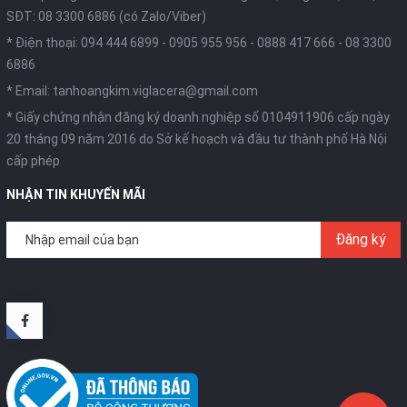
SĐT: 08 3300 6886 (có Zalo/Viber)
* Điện thoại:
094 444 6899
-
0905 955 956
-
0888 417 666
-
08 3300
6886
* Email:
tanhoangkim.viglacera@gmail.com
* Giấy chứng nhận đăng ký doanh nghiệp số 0104911906 cấp ngày
20 tháng 09 năm 2016 do Sở kế hoạch và đầu tư thành phố Hà Nội
cấp phép
NHẬN TIN KHUYẾN MÃI
Đăng ký