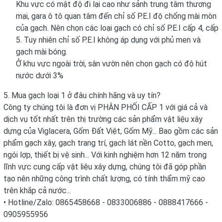
Khu vực có mật độ đi lại cao như sảnh trung tâm thương
mại, gara ô tô quan tâm đến chỉ số P.E.I độ chống mài mòn
của gạch. Nên chọn các loại gạch có chỉ số P.E.I cấp 4, cấp
5. Tuy nhiên chỉ số P.E.I không áp dụng với phủ men và
gạch mài bóng.
Ở khu vực ngoài trời, sân vườn nên chọn gạch có độ hút
nước dưới 3%
5. Mua gạch loại 1 ở đâu chính hãng và uy tín?
Công ty chúng tôi là đơn vị PHÂN PHỐI CẤP 1 với giá cả và
dịch vụ tốt nhất trên thị trường các sản phẩm vật liệu xây
dựng của Viglacera, Gốm Đất Việt, Gốm Mỹ... Bao gồm các sản
phẩm gạch xây, gạch trang trí, gạch lát nền Cotto, gạch men,
ngói lợp, thiết bị vệ sinh... Với kinh nghiệm hơn 12 năm trong
lĩnh vực cung cấp vật liệu xây dựng, chúng tôi đã góp phần
tạo nên những công trình chất lượng, có tính thẩm mỹ cao
trên khắp cả nước...
• Hotline/Zalo: 0865458668 - 0833006886 - 0888417666 -
0905955956