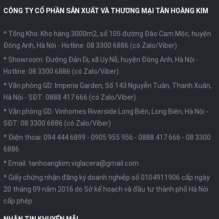
CÔNG TY CỔ PHẦN SẢN XUẤT VÀ THƯƠNG MẠI TÂN HOÀNG KIM
* Tổng Kho: Kho hàng 3000m2, số 105 đường Đào Cam Mộc, huyện
Đông Anh, Hà Nội -
Hotline: 08 3300 6886 (có Zalo/Viber)
* Showroom: Đường Đản Dị, xã Uy Nỗ, huyện Đông Anh, Hà Nội -
Hotline: 08 3300 6886 (có Zalo/Viber)
* Văn phòng GD: Imperia Garden, Số 143 Nguyễn Tuân, Thanh Xuân,
Hà Nội -
SĐT: 0888 417 666 (có Zalo/Viber)
* Văn phòng GD: Vinhomes Riverside Long Biên, Long Biên, Hà Nội -
SĐT: 08 3300 6886 (có Zalo/Viber)
* Điện thoại:
094 444 6899
-
0905 955 956
-
0888 417 666
-
08 3300
6886
* Email:
tanhoangkim.viglacera@gmail.com
* Giấy chứng nhận đăng ký doanh nghiệp số 0104911906 cấp ngày
20 tháng 09 năm 2016 do Sở kế hoạch và đầu tư thành phố Hà Nội
cấp phép