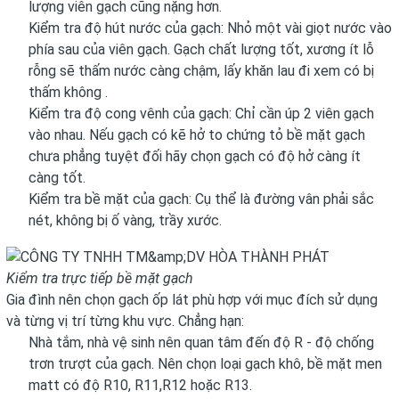
lượng viên gạch cũng nặng hơn.
Kiểm tra độ hút nước của gạch: Nhỏ một vài giọt nước vào
phía sau của viên gạch. Gạch chất lượng tốt, xương ít lỗ
rỗng sẽ thấm nước càng chậm, lấy khăn lau đi xem có bị
thấm không .
Kiểm tra độ cong vênh của gạch: Chỉ cần úp 2 viên gạch
vào nhau. Nếu gạch có kẽ hở to chứng tỏ bề mặt gạch
chưa phẳng tuyệt đối hãy chọn gạch có độ hở càng ít
càng tốt.
Kiểm tra bề mặt của gạch: Cụ thể là đường vân phải sắc
nét, không bị ố vàng, trầy xước.
Kiểm tra trực tiếp bề mặt gạch
Gia đình nên chọn gạch ốp lát phù hợp với mục đích sử dụng
và từng vị trí từng khu vực. Chẳng hạn:
Nhà tắm, nhà vệ sinh nên quan tâm đến độ R - độ chống
trơn trượt của gạch. Nên chọn loại gạch khô, bề mặt men
matt có độ R10, R11,R12 hoặc R13.