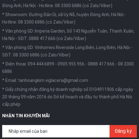
Đông Anh, Hà Nội -
Hotline: 08 3300 6886 (có Zalo/Viber)
* Showroom: Đường Đản Dị, xã Uy Nỗ, huyện Đông Anh, Hà Nội -
Hotline: 08 3300 6886 (có Zalo/Viber)
* Văn phòng GD: Imperia Garden, Số 143 Nguyễn Tuân, Thanh Xuân,
Hà Nội -
SĐT: 0888 417 666 (có Zalo/Viber)
* Văn phòng GD: Vinhomes Riverside Long Biên, Long Biên, Hà Nội -
SĐT: 08 3300 6886 (có Zalo/Viber)
* Điện thoại:
094 444 6899
-
0905 955 956
-
0888 417 666
-
08 3300
6886
* Email:
tanhoangkim.viglacera@gmail.com
* Giấy chứng nhận đăng ký doanh nghiệp số 0104911906 cấp ngày
20 tháng 09 năm 2016 do Sở kế hoạch và đầu tư thành phố Hà Nội
cấp phép
NHẬN TIN KHUYẾN MÃI
Đăng ký