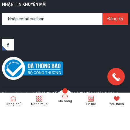
NHẬN TIN KHUYẾN MÃI
Đăng ký
Bản quyền thuộc về
CÔNG TY CỔ PHẦN SX VÀ TM TÂN HOÀNG KIM
.
Cung
cấp bởi
Sapo
Giỏ hàng
Trang chủ
Danh mục
Tin tức
Yêu thích