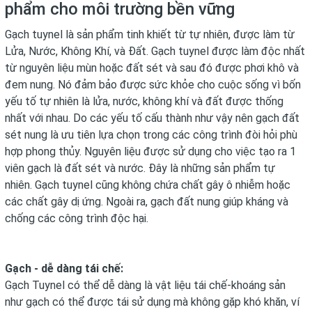
phẩm cho môi trường bền vững
Gạch tuynel
là sản phẩm tinh khiết từ tự nhiên, được làm từ
Lửa, Nước, Không Khí, và Đất.
Gạch tuynel
được làm độc nhất
từ nguyên liệu mùn hoặc đất sét và sau đó được phơi khô và
đem nung. Nó đảm bảo được sức khỏe cho cuộc sống vì bốn
yếu tố tự nhiên là lửa, nước, không khí và đất được thống
nhất với nhau. Do các yếu tố cấu thành như vậy nên
gạch đất
sét nung
là ưu tiên lựa chọn trong các công trình đòi hỏi phù
hợp phong thủy. Nguyên liệu được sử dụng cho việc tạo ra 1
viên
gạch
là đất sét và nước. Đây là những sản phẩm tự
nhiên.
Gạch tuynel
cũng không chứa chất gây ô nhiễm hoặc
các chất gây dị ứng. Ngoài ra,
gạch đất nung
giúp kháng và
chống các công trình độc hại.
Gạch
- dễ dàng tái chế:
Gạch Tuynel
có thể dễ dàng là vật liệu tái chế-khoáng sản
như
gạch
có thể được tái sử dụng mà không gặp khó khăn, ví