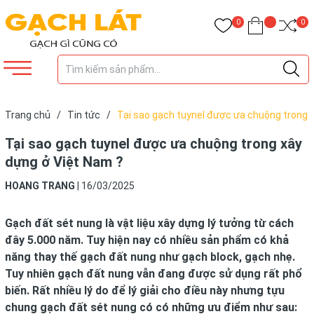
0
0
Trang chủ
/
Tin tức
/
Tại sao gạch tuynel được ưa chuộng trong
xây dựng ở Việt Nam ?
Tại sao gạch tuynel được ưa chuộng trong xây
dựng ở Việt Nam ?
HOANG TRANG
|
16/03/2025
Gạch đất sét
nung là vật liệu xây dựng lý tưởng từ cách
đây 5.000 năm. Tuy hiện nay có nhiều sản phẩm có khả
năng thay thế
gạch đất nung
như
gạch block
,
gạch
nhẹ.
Tuy nhiên
gạch đất nung
vẫn đang được sử dụng rất phổ
biến. Rất nhiều lý do để lý giải cho điều này nhưng tựu
chung
gạch đất sét nung
có có những ưu điểm như sau: