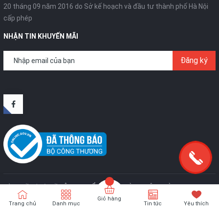
20 tháng 09 năm 2016 do Sở kế hoạch và đầu tư thành phố Hà Nội
cấp phép
NHẬN TIN KHUYẾN MÃI
Đăng ký
Bản quyền thuộc về
CÔNG TY CỔ PHẦN SX VÀ TM TÂN HOÀNG KIM
.
Cung
cấp bởi
Sapo
Giỏ hàng
Trang chủ
Danh mục
Tin tức
Yêu thích