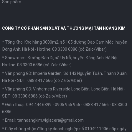
Sản phẩm
CÔNG TY CỔ PHẦN SẢN XUẤT VÀ THƯƠNG MẠI TÂN HOÀNG KIM
* Tổng Kho: Kho hàng 3000m2, số 105 đường Đào Cam Mộc, huyện
Đông Anh, Hà Nội -
Hotline: 08 3300 6886 (có Zalo/Viber)
* Showroom: Đường Đản Dị, xã Uy Nỗ, huyện Đông Anh, Hà Nội -
Hotline: 08 3300 6886 (có Zalo/Viber)
* Văn phòng GD: Imperia Garden, Số 143 Nguyễn Tuân, Thanh Xuân,
Hà Nội -
SĐT: 0888 417 666 (có Zalo/Viber)
* Văn phòng GD: Vinhomes Riverside Long Biên, Long Biên, Hà Nội -
SĐT: 08 3300 6886 (có Zalo/Viber)
* Điện thoại:
094 444 6899
-
0905 955 956
-
0888 417 666
-
08 3300
6886
* Email:
tanhoangkim.viglacera@gmail.com
* Giấy chứng nhận đăng ký doanh nghiệp số 0104911906 cấp ngày