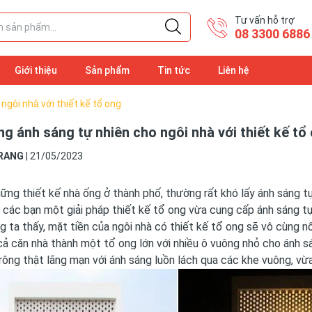
Tư vấn hỗ trợ
08 3300 6886
Giới thiệu
Sản phẩm
Tin tức
Liên hệ
ngôi nhà với thiết kế tổ ong
g ánh sáng tự nhiên cho ngôi nhà với thiết kế tổ
RANG
|
21/05/2023
hững thiết kế
nhà ống
ở thành phố, thường rất khó lấy ánh sáng t
 các bạn một giải pháp thiết kế tổ ong vừa cung cấp ánh sáng tự
 ta thấy, mặt tiền của ngôi nhà có thiết kế tổ ong sẽ vô cùng nổ
cả căn nhà thành một tổ ong lớn với nhiều ô vuông nhỏ cho ánh sá
rông thật lãng mạn với ánh sáng luồn lách qua các khe vuông, vừa