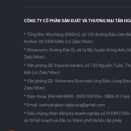
CÔNG TY CỔ PHẦN SẢN XUẤT VÀ THƯƠNG MẠI TÂN HO
* Tổng Kho: Kho hàng 3000m2, số 105 đường Đào Cam Mộc
Hotline: 08 3300 6886 (có Zalo/Viber)
* Showroom: Đường Đản Dị, xã Uy Nỗ, huyện Đông Anh, Hà
Zalo/Viber)
* Văn phòng GD: Imperia Garden, Số 143 Nguyễn Tuân, Th
666 (có Zalo/Viber)
* Văn phòng GD: Vinhomes Riverside Long Biên, Long Biên,
Zalo/Viber)
* Điện thoại:
094 444 6899
-
0905 955 956
-
0888 417 666
* Email:
tanhoangkim.viglacera@gmail.com
* Giấy chứng nhận đăng ký doanh nghiệp số 0104911906
do Sở kế hoạch và đầu tư thành phố Hà Nội cấp phép