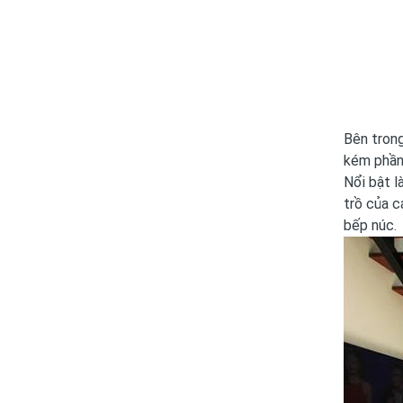
Bên trong
kém phần 
Nổi bật l
trồ của c
bếp núc.