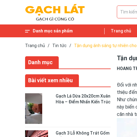
Danh mục sản phẩm
Trang chủ
Trang chủ
/
Tin tức
/
Tận dụng ánh sáng tự nhiên cho 
Tận dụn
Danh mục
HOANG T
Bài viết xem nhiều
Đối với n
thiệu đến
Gạch Lá Dừa 20x20cm Xuân
Như chúng
Hòa – Điểm Nhấn Kiến Trúc
này biến 
Độc Đáo Cho Không Gian
Sống
căn nhà t
Gạch 3 Lỗ Không Trát Gốm