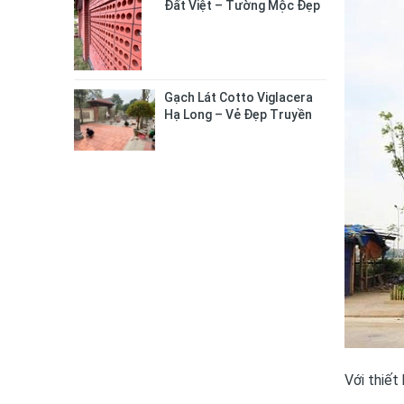
Đất Việt – Tường Mộc Đẹp
Tự Nhiên, Bền Chắc Lâu Dài
Gạch Lát Cotto Viglacera
Hạ Long – Vẻ Đẹp Truyền
Thống Cho Không Gian
Sống
Với thiết