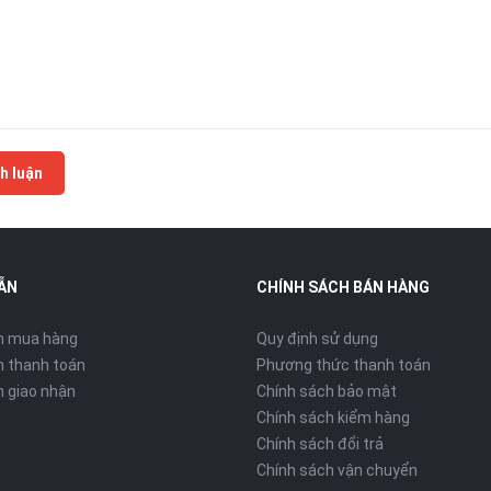
h luận
ẪN
CHÍNH SÁCH BÁN HÀNG
n mua hàng
Quy định sử dụng
 thanh toán
Phương thức thanh toán
 giao nhận
Chính sách bảo mật
Chính sách kiểm hàng
Chính sách đổi trả
Chính sách vận chuyển