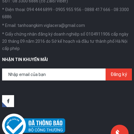
SĐT: 08 3300 6886 (có Zalo/Viber)
* Điện thoại:
094 444 6899
-
0905 955 956
-
0888 417 666
-
08 3300
6886
* Email:
tanhoangkim.viglacera@gmail.com
* Giấy chứng nhận đăng ký doanh nghiệp số 0104911906 cấp ngày
20 tháng 09 năm 2016 do Sở kế hoạch và đầu tư thành phố Hà Nội
cấp phép
NHẬN TIN KHUYẾN MÃI
Đăng ký