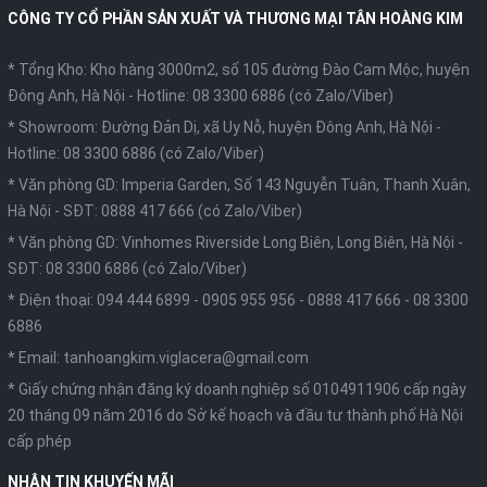
CÔNG TY CỔ PHẦN SẢN XUẤT VÀ THƯƠNG MẠI TÂN HOÀNG KIM
* Tổng Kho: Kho hàng 3000m2, số 105 đường Đào Cam Mộc, huyện
Đông Anh, Hà Nội -
Hotline: 08 3300 6886 (có Zalo/Viber)
* Showroom: Đường Đản Dị, xã Uy Nỗ, huyện Đông Anh, Hà Nội -
Hotline: 08 3300 6886 (có Zalo/Viber)
* Văn phòng GD: Imperia Garden, Số 143 Nguyễn Tuân, Thanh Xuân,
Hà Nội -
SĐT: 0888 417 666 (có Zalo/Viber)
* Văn phòng GD: Vinhomes Riverside Long Biên, Long Biên, Hà Nội -
SĐT: 08 3300 6886 (có Zalo/Viber)
* Điện thoại:
094 444 6899
-
0905 955 956
-
0888 417 666
-
08 3300
6886
* Email:
tanhoangkim.viglacera@gmail.com
* Giấy chứng nhận đăng ký doanh nghiệp số 0104911906 cấp ngày
20 tháng 09 năm 2016 do Sở kế hoạch và đầu tư thành phố Hà Nội
cấp phép
NHẬN TIN KHUYẾN MÃI