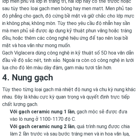
lớp men phủ và lớp in trang trí, hai lớp này có thể trước hoặc
sau tùy theo loại gạch men bóng hay men matt. Men phủ tạo
độ phẳng cho gạch, độ cứng bề mặt và giữ chắc cho lớp mực
in không phai, không mòn. Tùy theo yêu cầu độ nhẵn hay sần
mà men phủ sẽ được áp dụng kỹ thuật phun văng hoặc tráng
đều, hoặc thêm các công nghệ hiệu ứng để tạo nên loại bề
mặt và hoa văn như mong muốn.
Gạch Viglacera dùng công nghệ in kỹ thuật số 5D hoa văn dẫn
đầu về độ sắc nét, tinh xảo. Ngoài ra còn có công nghệ in lưới
lụa cho độ lên màu dày đậm, gam màu tươi tắn hơn.
4. Nung gạch
Tùy theo từng loại gạch mà nhiệt độ nung và chu kỳ nung khác
nhau. Đây là khâu cực kỳ quan trọng và quyết định trực tiếp
chất lượng gạch.
Với gạch ceramic nung 1 lần
, gạch mộc sẽ được đưa
vào lò nung ở 1100-1170 độ C.
Với gạch ceramic nung 2 lần
, quá trình nung được chia
làm 2 lần trước và sau bước tráng men và in hoa văn lụa,