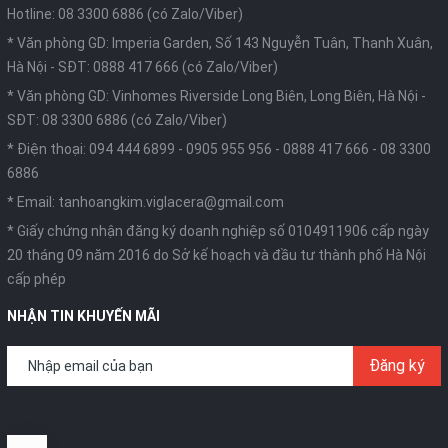
Hotline: 08 3300 6886 (có Zalo/Viber)
* Văn phòng GD: Imperia Garden, Số 143 Nguyễn Tuân, Thanh Xuân,
Hà Nội -
SĐT: 0888 417 666 (có Zalo/Viber)
* Văn phòng GD: Vinhomes Riverside Long Biên, Long Biên, Hà Nội -
SĐT: 08 3300 6886 (có Zalo/Viber)
* Điện thoại:
094 444 6899
-
0905 955 956
-
0888 417 666
-
08 3300
6886
* Email:
tanhoangkim.viglacera@gmail.com
* Giấy chứng nhận đăng ký doanh nghiệp số 0104911906 cấp ngày
20 tháng 09 năm 2016 do Sở kế hoạch và đầu tư thành phố Hà Nội
cấp phép
NHẬN TIN KHUYẾN MÃI
Đăng ký