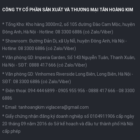
CÔNG TY CỔ PHẦN SẢN XUẤT VÀ THƯƠNG MẠI TÂN HOÀNG KIM
* Tổng Kho: Kho hàng 3000m2, số 105 đường Đào Cam Mộc, huyện
Đông Anh, Hà Nội -
Hotline: 08 3300 6886 (có Zalo/Viber)
* Showroom: Đường Đản Dị, xã Uy Nỗ, huyện Đông Anh, Hà Nội -
Hotline: 08 3300 6886 (có Zalo/Viber)
* Văn phòng GD: Imperia Garden, Số 143 Nguyễn Tuân, Thanh Xuân,
Hà Nội -
SĐT: 0888 417 666 (có Zalo/Viber)
* Văn phòng GD: Vinhomes Riverside Long Biên, Long Biên, Hà Nội -
SĐT: 08 3300 6886 (có Zalo/Viber)
* Điện thoại:
094 444 6899
-
0905 955 956
-
0888 417 666
-
08 3300
6886
* Email:
tanhoangkim.viglacera@gmail.com
* Giấy chứng nhận đăng ký doanh nghiệp số 0104911906 cấp ngày
20 tháng 09 năm 2016 do Sở kế hoạch và đầu tư thành phố Hà Nội
cấp phép