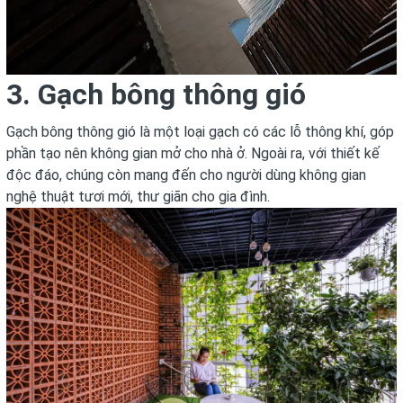
3. Gạch bông thông gió
Gạch bông thông gió là một loại gạch có các lỗ thông khí, góp
phần tạo nên không gian mở cho nhà ở. Ngoài ra, với thiết kế
độc đáo, chúng còn mang đến cho người dùng không gian
nghệ thuật tươi mới, thư giãn cho gia đình.