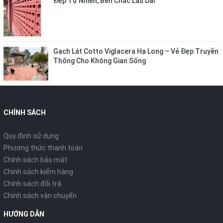
Đẹp Tự Nhiên, Bền Chắc Lâu Dài
Gạch Lát Cotto Viglacera Hạ Long – Vẻ Đẹp Truyền
Thống Cho Không Gian Sống
CHÍNH SÁCH
Quy định sử dụng
Phương thức thanh toán
Chính sách bảo mật
Chính sách kiểm hàng
Chính sách đổi trả
Chính sách vận chuyển
HƯỚNG DẪN