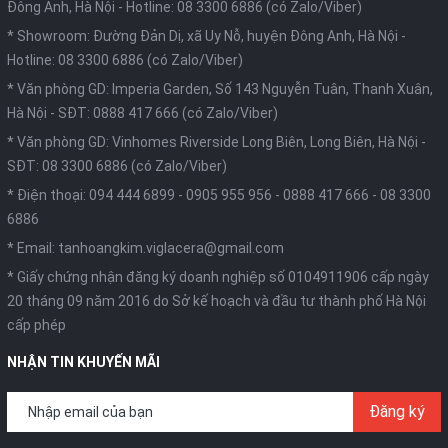
Đông Anh, Hà Nội -
Hotline: 08 3300 6886 (có Zalo/Viber)
* Showroom: Đường Đản Dị, xã Uy Nỗ, huyện Đông Anh, Hà Nội -
Hotline: 08 3300 6886 (có Zalo/Viber)
* Văn phòng GD: Imperia Garden, Số 143 Nguyễn Tuân, Thanh Xuân,
Hà Nội -
SĐT: 0888 417 666 (có Zalo/Viber)
* Văn phòng GD: Vinhomes Riverside Long Biên, Long Biên, Hà Nội -
SĐT: 08 3300 6886 (có Zalo/Viber)
* Điện thoại:
094 444 6899
-
0905 955 956
-
0888 417 666
-
08 3300
6886
* Email:
tanhoangkim.viglacera@gmail.com
* Giấy chứng nhận đăng ký doanh nghiệp số 0104911906 cấp ngày
20 tháng 09 năm 2016 do Sở kế hoạch và đầu tư thành phố Hà Nội
cấp phép
NHẬN TIN KHUYẾN MÃI
Đăng ký