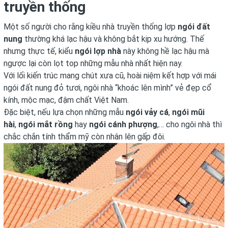
truyền thống
Một số người cho rằng kiều nhà truyền thống lợp
ngói đất
nung
thường khá lạc hậu và không bắt kịp xu hướng. Thế
nhưng thực tế, kiểu
ngói lợp nhà
này không hề lạc hậu mà
ngược lại còn lọt top những mẫu nhà nhất hiện nay.
Với lối kiến trúc mang chút xưa cũ, hoài niệm kết hợp với mái
ngói đất nung đỏ tươi, ngôi nhà “khoác lên mình” vẻ đẹp cổ
kính, mộc mạc, đậm chất Việt Nam.
Đặc biệt, nếu lựa chọn những mẫu
ngói vảy cá
,
ngói mũi
hài
,
ngói mắt rồng
hay
ngói cánh phượng
,… cho ngôi nhà thì
chắc chắn tính thẩm mỹ còn nhân lên gấp đôi.