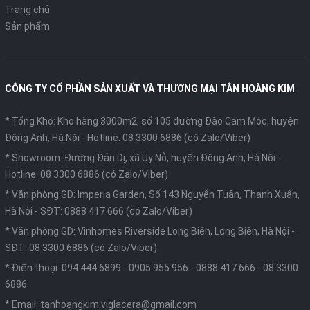
Trang chủ
Sản phẩm
CÔNG TY CỔ PHẦN SẢN XUẤT VÀ THƯƠNG MẠI TÂN HOÀNG KIM
* Tổng Kho: Kho hàng 3000m2, số 105 đường Đào Cam Mộc, huyện
Đông Anh, Hà Nội -
Hotline: 08 3300 6886 (có Zalo/Viber)
* Showroom: Đường Đản Dị, xã Uy Nỗ, huyện Đông Anh, Hà Nội -
Hotline: 08 3300 6886 (có Zalo/Viber)
* Văn phòng GD: Imperia Garden, Số 143 Nguyễn Tuân, Thanh Xuân,
Hà Nội -
SĐT: 0888 417 666 (có Zalo/Viber)
* Văn phòng GD: Vinhomes Riverside Long Biên, Long Biên, Hà Nội -
SĐT: 08 3300 6886 (có Zalo/Viber)
* Điện thoại:
094 444 6899
-
0905 955 956
-
0888 417 666
-
08 3300
6886
* Email:
tanhoangkim.viglacera@gmail.com