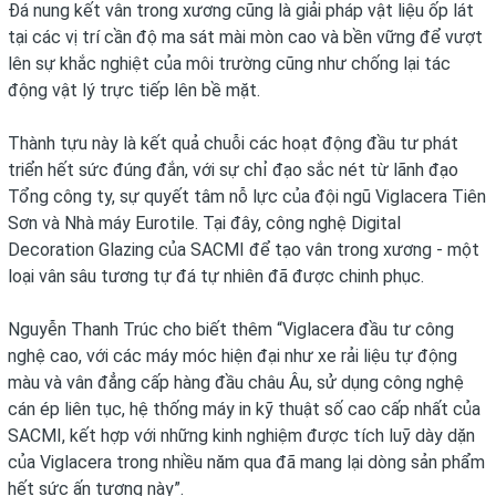
Đá nung kết vân trong xương cũng là giải pháp vật liệu ốp lát
tại các vị trí cần độ ma sát mài mòn cao và bền vững để vượt
lên sự khắc nghiệt của môi trường cũng như chống lại tác
động vật lý trực tiếp lên bề mặt.
Thành tựu này là kết quả chuỗi các hoạt động đầu tư phát
triển hết sức đúng đắn, với sự chỉ đạo sắc nét từ lãnh đạo
Tổng công ty, sự quyết tâm nỗ lực của đội ngũ Viglacera Tiên
Sơn và Nhà máy Eurotile. Tại đây, công nghệ Digital
Decoration Glazing của SACMI để tạo vân trong xương - một
loại vân sâu tương tự đá tự nhiên đã được chinh phục.
Nguyễn Thanh Trúc cho biết thêm “Viglacera đầu tư công
nghệ cao, với các máy móc hiện đại như xe rải liệu tự động
màu và vân đẳng cấp hàng đầu châu Âu, sử dụng công nghệ
cán ép liên tục, hệ thống máy in kỹ thuật số cao cấp nhất của
SACMI, kết hợp với những kinh nghiệm được tích luỹ dày dặn
của Viglacera trong nhiều năm qua đã mang lại dòng sản phẩm
hết sức ấn tượng này”.