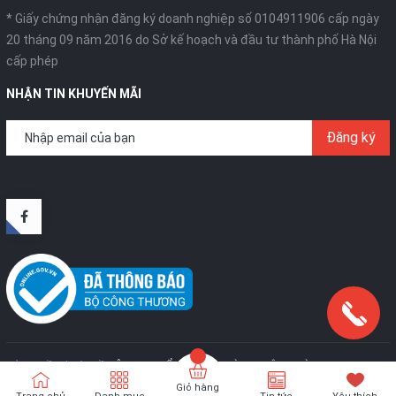
* Giấy chứng nhận đăng ký doanh nghiệp số 0104911906 cấp ngày
20 tháng 09 năm 2016 do Sở kế hoạch và đầu tư thành phố Hà Nội
cấp phép
NHẬN TIN KHUYẾN MÃI
Đăng ký
Bản quyền thuộc về
CÔNG TY CỔ PHẦN SX VÀ TM TÂN HOÀNG KIM
.
Cung
cấp bởi
Sapo
Giỏ hàng