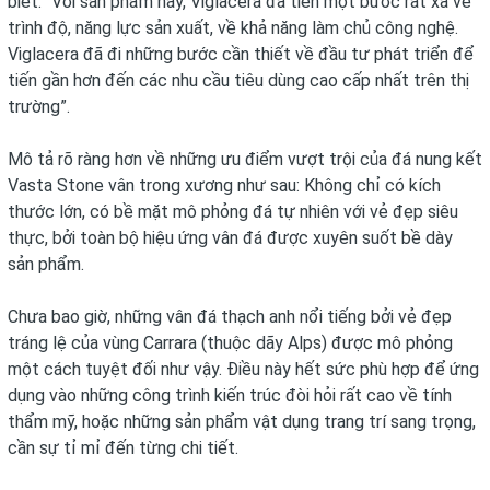
biết: “Với sản phẩm này, Viglacera đã tiến một bước rất xa về
trình độ, năng lực sản xuất, về khả năng làm chủ công nghệ.
Viglacera đã đi những bước cần thiết về đầu tư phát triển để
tiến gần hơn đến các nhu cầu tiêu dùng cao cấp nhất trên thị
trường”.
Mô tả rõ ràng hơn về những ưu điểm vượt trội của đá nung kết
Vasta Stone vân trong xương như sau: Không chỉ có kích
thước lớn, có bề mặt mô phỏng đá tự nhiên với vẻ đẹp siêu
thực, bởi toàn bộ hiệu ứng vân đá được xuyên suốt bề dày
sản phẩm.
Chưa bao giờ, những vân đá thạch anh nổi tiếng bởi vẻ đẹp
tráng lệ của vùng Carrara (thuộc dãy Alps) được mô phỏng
một cách tuyệt đối như vậy. Điều này hết sức phù hợp để ứng
dụng vào những công trình kiến trúc đòi hỏi rất cao về tính
thẩm mỹ, hoặc những sản phẩm vật dụng trang trí sang trọng,
cần sự tỉ mỉ đến từng chi tiết.