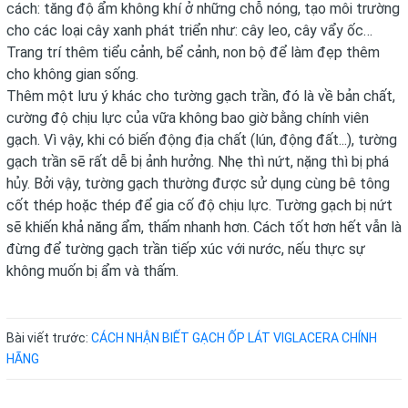
cách: tăng độ ẩm không khí ở những chỗ nóng, tạo môi trường
cho các loại cây xanh phát triển như: cây leo, cây vẩy ốc…
Trang trí thêm tiểu cảnh, bể cảnh, non bộ để làm đẹp thêm
cho không gian sống.
Thêm một lưu ý khác cho tường gạch trần, đó là về bản chất,
cường độ chịu lực của vữa không bao giờ bằng chính viên
gạch. Vì vậy, khi có biến động địa chất (lún, động đất...), tường
gạch trần sẽ rất dễ bị ảnh hưởng. Nhẹ thì nứt, nặng thì bị phá
hủy. Bởi vậy, tường gạch thường được sử dụng cùng bê tông
cốt thép hoặc thép để gia cố độ chịu lực. Tường gạch bị nứt
sẽ khiến khả năng ẩm, thấm nhanh hơn. Cách tốt hơn hết vẫn là
đừng để tường gạch trần tiếp xúc với nước, nếu thực sự
không muốn bị ẩm và thấm.
Bài viết trước:
CÁCH NHẬN BIẾT GẠCH ỐP LÁT VIGLACERA CHÍNH
HÃNG