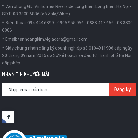
* Văn phòng GD: Vinhomes Riverside Long Biên, Long Biên, Hà Nội -
SĐT: 08 3300 6886 (có Zalo/Viber)
* Điện thoại:
094 444 6899
-
0905 955 956
-
0888 417 666
-
08 3300
6886
* Email:
tanhoangkim.viglacera@gmail.com
* Giấy chứng nhận đăng ký doanh nghiệp số 0104911906 cấp ngày
20 tháng 09 năm 2016 do Sở kế hoạch và đầu tư thành phố Hà Nội
cấp phép
NHẬN TIN KHUYẾN MÃI
Đăng ký